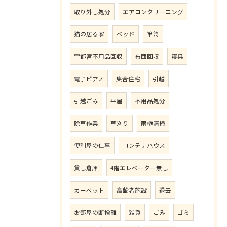
取り外し処分
エアコンクリーニング
猫の居る家
ベッド
箪笥
宇都宮不用品回収
布団回収
寝具
電子ピアノ
集合住宅
引越
引越ごみ
平屋
不用品処分
除草作業
草刈り
雨樋清掃
便利屋の仕事
コンテナハウス
貸し倉庫
4階エレベーター無し
カーペット
高齢者施設
退去
お部屋の断捨離
雑貨
ごみ
ゴミ