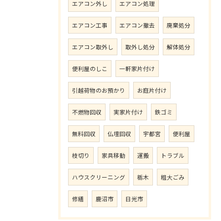
エアコン外し
エアコン処理
エアコン工事
エアコン撤去
廃棄処分
エアコン取外し
取外し処分
解体処分
便利屋のしこ
一軒家片付け
引越荷物のお預かり
お庭片付け
不燃物回収
実家片付け
鉄ゴミ
無料回収
仏壇回収
宇都宮
便利屋
枝切り
家具移動
運搬
トラブル
ハウスクリーニング
栃木
粗大ごみ
修繕
鹿沼市
日光市