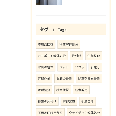
タグ
Tags
不用品回収
物置解体処分
カーポート解体処分
片付け
生前整理
家具の組立
ベット
ソファ
引越し
定期作業
お庭の作業
除草剤散布作業
家財処分
枝木伐採
枝木剪定
物置の片付け
宇都宮市
引越ゴミ
不用品回収宇都宮
ウッドデッキ解体処分