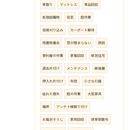
草取り
マットレス
単品回収
処理困難物
剪定
庭作業
垣根刈り込み
カーポート解体
残置物撤去
窓が閉まらない
原因
便利屋の作業
家電回収
県営住宅
退去片付け
メンテナンス
断捨離
押入れ片付け
布団
小さな引越
枯れた樹木
庭の作業
大型家具
補修
アンテナ線取り付け
お風呂そうじ
家具回収
除草剤散布