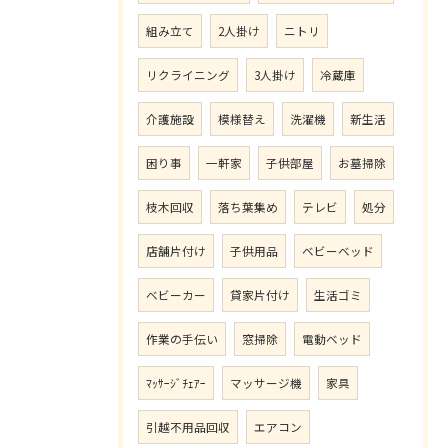
組み立て
2人掛け
ニトリ
リクライニング
3人掛け
冷蔵庫
介護施設
模様替え
洗濯機
新生活
困り事
一軒家
子供部屋
お墓掃除
枝木回収
落ち葉集め
テレビ
処分
店舗片付け
子供用品
ベビーベッド
ベビーカー
貸家片付け
生活ゴミ
作業の手伝い
窓掃除
電動ベッド
ﾏｯｻｰｼﾞﾁｪｱｰ
マッサージ機
家具
引越不用品回収
エアコン