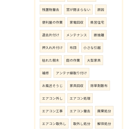
残置物撤去
窓が閉まらない
原因
便利屋の作業
家電回収
県営住宅
退去片付け
メンテナンス
断捨離
押入れ片付け
布団
小さな引越
枯れた樹木
庭の作業
大型家具
補修
アンテナ線取り付け
お風呂そうじ
家具回収
除草剤散布
エアコン外し
エアコン処理
エアコン工事
エアコン撤去
廃棄処分
エアコン取外し
取外し処分
解体処分