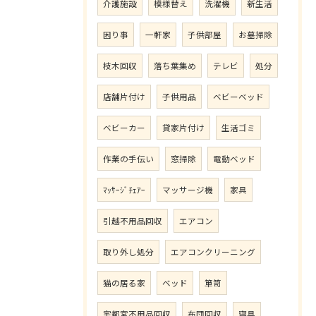
介護施設
模様替え
洗濯機
新生活
困り事
一軒家
子供部屋
お墓掃除
枝木回収
落ち葉集め
テレビ
処分
店舗片付け
子供用品
ベビーベッド
ベビーカー
貸家片付け
生活ゴミ
作業の手伝い
窓掃除
電動ベッド
ﾏｯｻｰｼﾞﾁｪｱｰ
マッサージ機
家具
引越不用品回収
エアコン
取り外し処分
エアコンクリーニング
猫の居る家
ベッド
箪笥
宇都宮不用品回収
布団回収
寝具