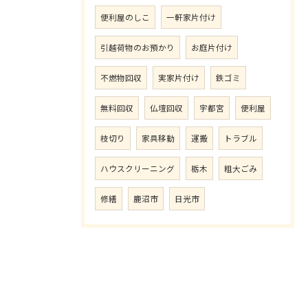
便利屋のしこ
一軒家片付け
引越荷物のお預かり
お庭片付け
不燃物回収
実家片付け
鉄ゴミ
無料回収
仏壇回収
宇都宮
便利屋
枝切り
家具移動
運搬
トラブル
ハウスクリーニング
栃木
粗大ごみ
修繕
鹿沼市
日光市