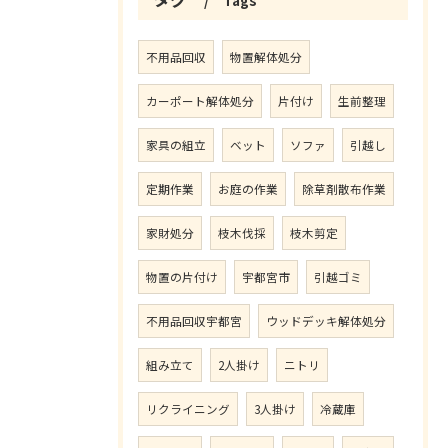
Tags
不用品回収
物置解体処分
カーポート解体処分
片付け
生前整理
家具の組立
ベット
ソファ
引越し
定期作業
お庭の作業
除草剤散布作業
家財処分
枝木伐採
枝木剪定
物置の片付け
宇都宮市
引越ゴミ
不用品回収宇都宮
ウッドデッキ解体処分
組み立て
2人掛け
ニトリ
リクライニング
3人掛け
冷蔵庫