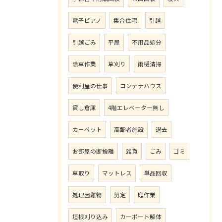
電子ピアノ
集合住宅
引越
引越ごみ
平屋
不用品処分
除草作業
草刈り
雨樋清掃
便利屋の仕事
コンテナハウス
貸し倉庫
4階エレベーター無し
カーペット
高齢者施設
退去
お部屋の断捨離
雑貨
ごみ
ゴミ
草取り
マットレス
単品回収
処理困難物
剪定
庭作業
垣根刈り込み
カーポート解体