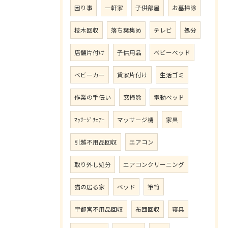
困り事
一軒家
子供部屋
お墓掃除
枝木回収
落ち葉集め
テレビ
処分
店舗片付け
子供用品
ベビーベッド
ベビーカー
貸家片付け
生活ゴミ
作業の手伝い
窓掃除
電動ベッド
ﾏｯｻｰｼﾞﾁｪｱｰ
マッサージ機
家具
引越不用品回収
エアコン
取り外し処分
エアコンクリーニング
猫の居る家
ベッド
箪笥
宇都宮不用品回収
布団回収
寝具