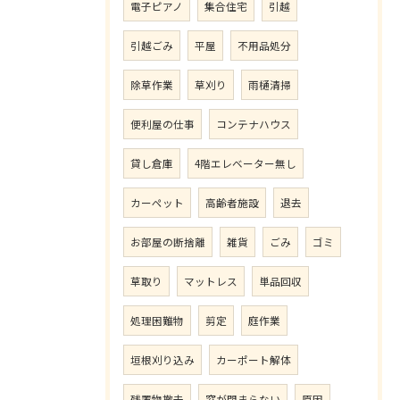
電子ピアノ
集合住宅
引越
引越ごみ
平屋
不用品処分
除草作業
草刈り
雨樋清掃
便利屋の仕事
コンテナハウス
貸し倉庫
4階エレベーター無し
カーペット
高齢者施設
退去
お部屋の断捨離
雑貨
ごみ
ゴミ
草取り
マットレス
単品回収
処理困難物
剪定
庭作業
垣根刈り込み
カーポート解体
残置物撤去
窓が閉まらない
原因