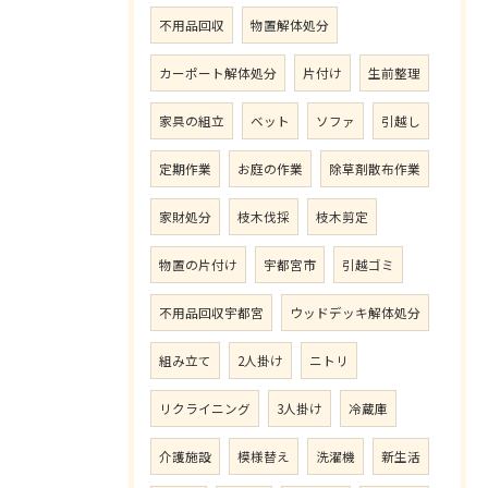
不用品回収
物置解体処分
カーポート解体処分
片付け
生前整理
家具の組立
ベット
ソファ
引越し
定期作業
お庭の作業
除草剤散布作業
家財処分
枝木伐採
枝木剪定
物置の片付け
宇都宮市
引越ゴミ
不用品回収宇都宮
ウッドデッキ解体処分
組み立て
2人掛け
ニトリ
リクライニング
3人掛け
冷蔵庫
介護施設
模様替え
洗濯機
新生活