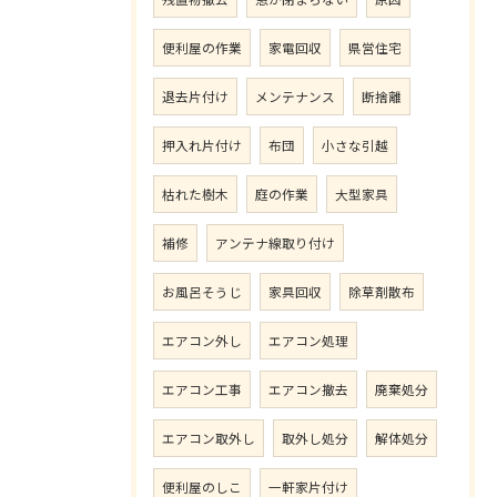
便利屋の作業
家電回収
県営住宅
退去片付け
メンテナンス
断捨離
押入れ片付け
布団
小さな引越
枯れた樹木
庭の作業
大型家具
補修
アンテナ線取り付け
お風呂そうじ
家具回収
除草剤散布
エアコン外し
エアコン処理
エアコン工事
エアコン撤去
廃棄処分
エアコン取外し
取外し処分
解体処分
便利屋のしこ
一軒家片付け